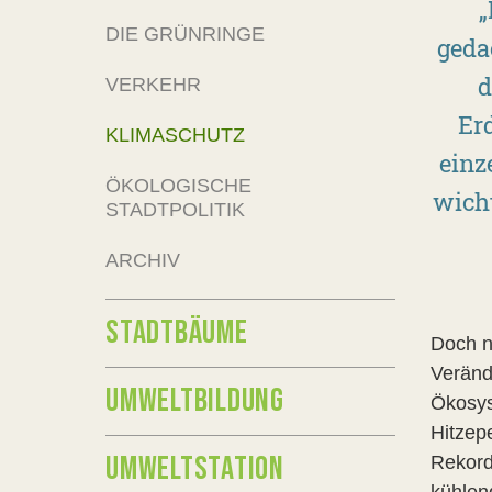
„
DIE GRÜNRINGE
geda
d
VERKEHR
Er
KLIMASCHUTZ
einz
ÖKOLOGISCHE
wicht
STADTPOLITIK
ARCHIV
STADTBÄUME
Doch n
Veränd
UMWELTBILDUNG
Ökosys
Hitzep
UMWELTSTATION
Rekord